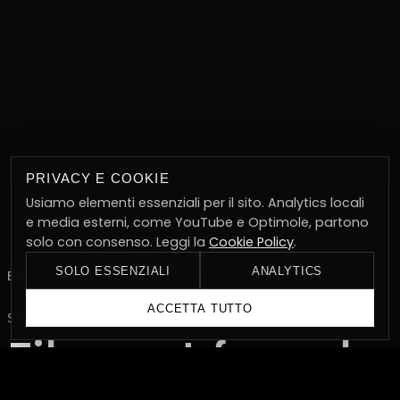
PRIVACY E COOKIE
Usiamo elementi essenziali per il sito. Analytics locali
e media esterni, come YouTube e Optimole, partono
solo con consenso. Leggi la
Cookie Policy
.
SOLO ESSENZIALI
ANALYTICS
BACK TO VIDEO PROJECTS
ACCETTA TUTTO
SELECTED FILM
Film not found